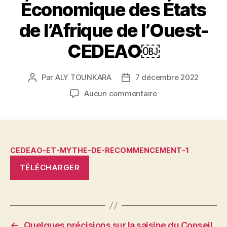
Économique des États
de l’Afrique de l’Ouest-
CEDEAO￼
Par
ALY TOUNKARA
7 décembre 2022
Auteur
Date
de
de
sur
Aucun commentaire
l’article
l’article
Des
folles
rumeurs
des
nouvelles
CEDEAO-ET-MYTHE-DE-RECOMMENCEMENT-1
sanctions
TÉLÉCHARGER
à
infliger
à
l’État
du
←
Quelques précisions sur la saisine du Conseil
Mali