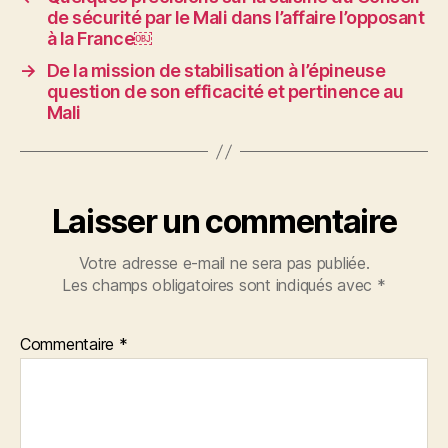
de sécurité par le Mali dans l’affaire l’opposant
au
à la France￼
mythe
de
→
De la mission de stabilisation à l’épineuse
l’éternel
question de son efficacité et pertinence au
commencement
Mali
de
la
Communauté
Économique
Laisser un commentaire
des
États
Votre adresse e-mail ne sera pas publiée.
de
Les champs obligatoires sont indiqués avec
*
l’Afrique
de
l’Ouest-
Commentaire
*
CEDEAO
￼