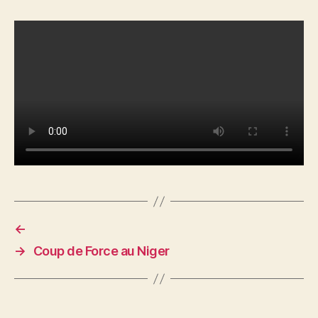
←
→
Coup de Force au Niger