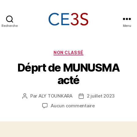
Recherche
Menu
CE3S
Catégories
NON CLASSÉ
Déprt de MUNUSMA
acté
Par
ALY TOUNKARA
2 juillet 2023
Auteur
Date
de
de
sur
Aucun commentaire
l’article
l’article
Déprt
de
MUNUSMA
acté