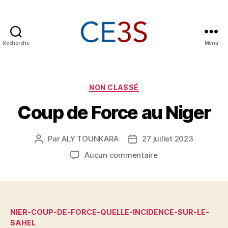
Recherche
Menu
CE3S
Catégories
NON CLASSÉ
Coup de Force au Niger
Par
ALY TOUNKARA
27 juillet 2023
Auteur
Date
de
de
sur
Aucun commentaire
l’article
l’article
Coup
de
Force
au
Niger
NIER-COUP-DE-FORCE-QUELLE-INCIDENCE-SUR-LE-
SAHEL